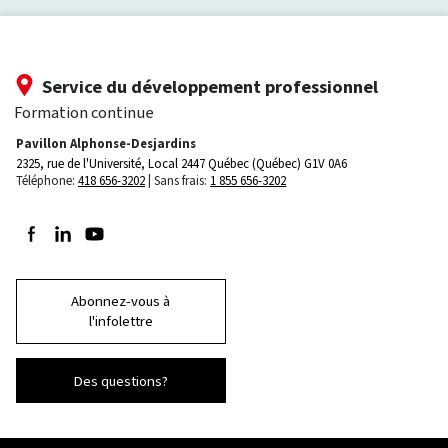
Service du développement professionnel
Formation continue
Pavillon Alphonse-Desjardins
2325, rue de l'Université, Local 2447
Québec (Québec) G1V 0A6
Téléphone:
418 656-3202
Sans frais:
1 855 656-3202
Suivez-nous sur Facebook
Suivez-nous sur LinkedIn
Suivez-nous sur Youtube
Abonnez-vous à
l'infolettre
Des questions?