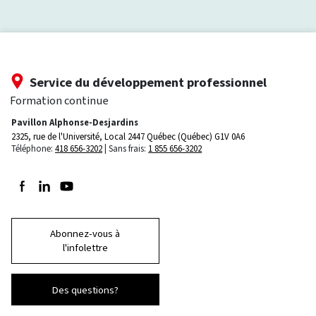
Service du développement professionnel
Formation continue
Pavillon Alphonse-Desjardins
2325, rue de l'Université, Local 2447
Québec (Québec) G1V 0A6
Téléphone:
418 656-3202
Sans frais:
1 855 656-3202
Suivez-nous sur Facebook
Suivez-nous sur LinkedIn
Suivez-nous sur Youtube
Abonnez-vous à
l'infolettre
Des questions?