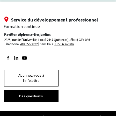
Service du développement professionnel
Formation continue
Pavillon Alphonse-Desjardins
2325, rue de l'Université, Local 2447
Québec (Québec) G1V 0A6
Téléphone:
418 656-3202
Sans frais:
1 855 656-3202
Suivez-nous sur Facebook
Suivez-nous sur LinkedIn
Suivez-nous sur Youtube
Abonnez-vous à
l'infolettre
Des questions?