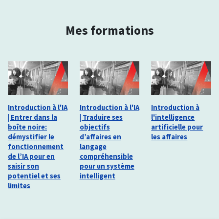
Mes formations
Introduction à l'IA
Introduction à l'IA
Introduction à
| Entrer dans la
| Traduire ses
l'intelligence
boîte noire:
objectifs
artificielle pour
démystifier le
d’affaires en
les affaires
fonctionnement
langage
de l’IA pour en
compréhensible
saisir son
pour un système
potentiel et ses
intelligent
limites