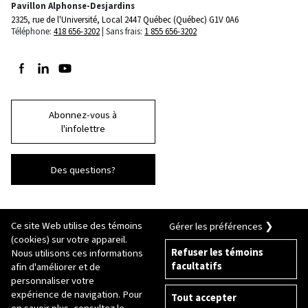
Pavillon Alphonse-Desjardins
2325, rue de l'Université, Local 2447
Québec (Québec) G1V 0A6
Téléphone:
418 656-3202
Sans frais:
1 855 656-3202
Suivez-nous sur Facebook
Suivez-nous sur LinkedIn
Suivez-nous sur Youtube
Abonnez-vous à
l'infolettre
Des questions?
Ce site Web utilise des témoins
Gérer les préférences ❯
(cookies) sur votre appareil.
Refuser les témoins
Nous utilisons ces informations
facultatifs
afin d'améliorer et de
© 2026 Université Laval
Tous droits réservés
personnaliser votre
Conditions générales d'utilisation
expérience de navigation. Pour
Tout accepter
Fraude en ligne