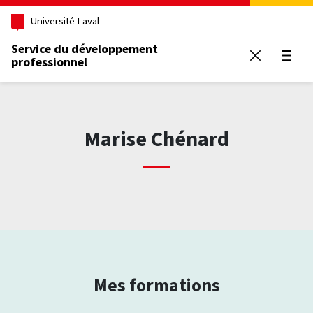
Aller au contenu principal
Université Laval
Service du développement
professionnel
Ouvrir
Marise Chénard
Mes formations