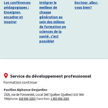
Les conférences
Intégrer le
Docteur, allez-
pédagogiques :
meilleur de
vous bien?
Enseigner,
chaque
encadrer et
génération au
inspirer
sein des milieux
de formation en
sciences de la
santé, c'est
possible!
Service du développement professionnel
Formation continue
Pavillon Alphonse-Desjardins
2325, rue de l'Université, Local 2447
Québec (Québec) G1V 0A6
Téléphone:
418 656-3202
Sans frais:
1 855 656-3202