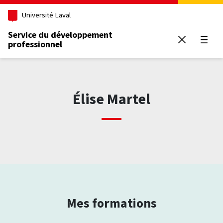
Aller au contenu principal
Université Laval
Service du développement
professionnel
Ouvrir
Élise Martel
Mes formations