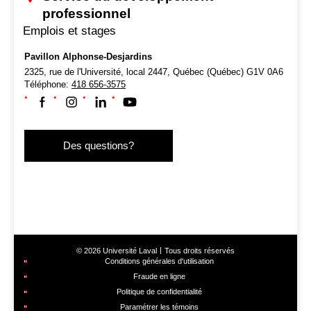
professionnel
Emplois et stages
Pavillon Alphonse-Desjardins
2325, rue de l'Université, local 2447,
Québec (Québec) G1V 0A6
Téléphone:
418 656-3575
Suivez-nous sur Facebook
Suivez-nous sur Instagram
Suivez-nous sur LinkedIn
Suivez-nous sur Youtube
Des questions?
© 2026 Université Laval
Tous droits réservés
Conditions générales d'utilisation
Fraude en ligne
Politique de confidentialité
Paramétrer les témoins