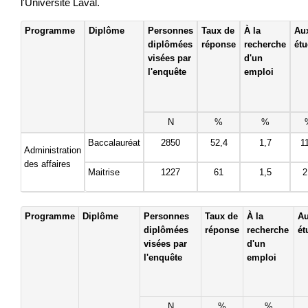
l'Université Laval.
Programme
Diplôme
Personnes
Taux de
À la
Au
diplômées
réponse
recherche
ét
visées par
d'un
l'enquête
emploi
N
%
%
Baccalauréat
2850
52,4
1,7
1
Administration
des affaires
Maitrise
1227
61
1,5
2
Programme
Diplôme
Personnes
Taux de
À la
A
diplômées
réponse
recherche
ét
visées par
d'un
l'enquête
emploi
N
%
%