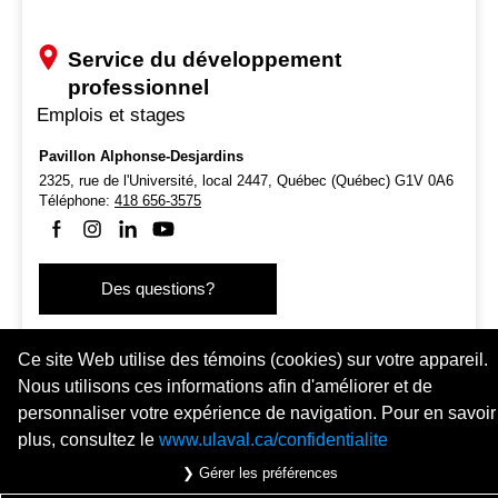
Service du développement
professionnel
Emplois et stages
Pavillon Alphonse-Desjardins
2325, rue de l'Université, local 2447,
Québec (Québec) G1V 0A6
Téléphone:
418 656-3575
Suivez-nous sur Facebook
Suivez-nous sur Instagram
Suivez-nous sur LinkedIn
Suivez-nous sur Youtube
Des questions?
Ce site Web utilise des témoins (cookies) sur votre appareil.
Nous utilisons ces informations afin d'améliorer et de
personnaliser votre expérience de navigation. Pour en savoir
plus, consultez le
www.ulaval.ca/confidentialite
© 2026 Université Laval
Tous droits réservés
❯ Gérer les préférences
Conditions générales d'utilisation
Fraude en ligne