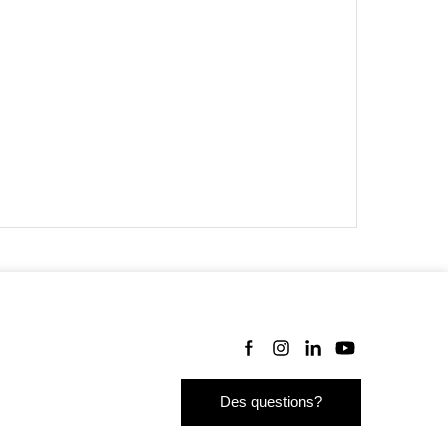
Suivez-nous sur Facebook
Suivez-nous sur Instagram
Suivez-nous sur Linke
Suivez-nous sur 
Des questions?