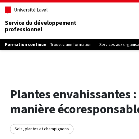
Aller au contenu principal
Université Laval
Service du développement
professionnel
Formation continue
Trouvez une formation
Services aux organis
Plantes envahissantes :
manière écoresponsabl
Sols, plantes et champignons