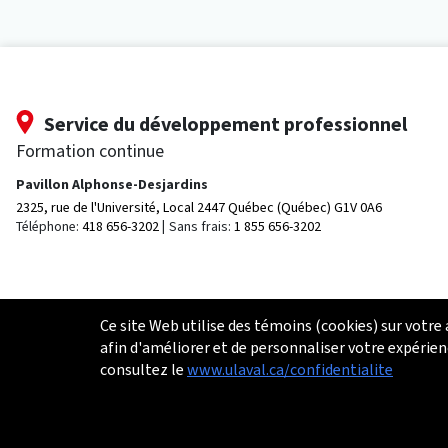
Service du développement professionnel
Formation continue
Pavillon Alphonse-Desjardins
2325, rue de l'Université, Local 2447
Québec (Québec) G1V 0A6
Téléphone:
418 656-3202
Sans frais:
1 855 656-3202
Ce site Web utilise des témoins (cookies) sur votre
afin d'améliorer et de personnaliser votre expérien
consultez le
www.ulaval.ca/confidentialite
© 2026 Université Laval
Tous droits réservés
Conditions générales d'utilisation