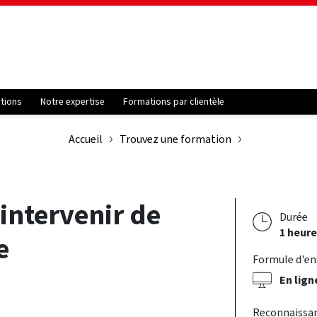
ations
Notre expertise
Formations par clientèle
Accueil
Trouvez une formation
 intervenir de
Durée
1 heur
e
Formule d'e
En lign
Reconnaissa