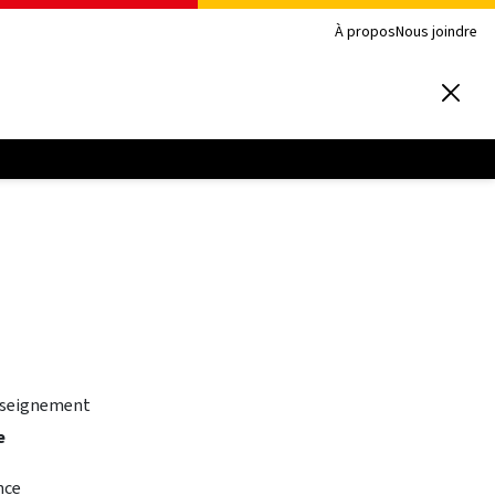
À propos
Nous joindre
e
nseignement
e
nce