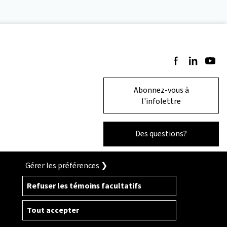
Suivez-nous sur 
Suivez-nous 
Suivez-
Abonnez-vous à
l'infolettre
Des questions?
Gérer les préférences ❯
Refuser les témoins facultatifs
Tout accepter