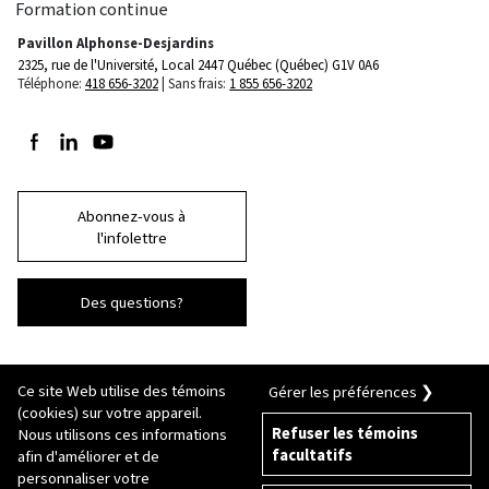
Formation continue
Pavillon Alphonse-Desjardins
2325, rue de l'Université, Local 2447
Québec (Québec) G1V 0A6
Téléphone:
418 656-3202
Sans frais:
1 855 656-3202
Suivez-nous sur Facebook
Suivez-nous sur LinkedIn
Suivez-nous sur Youtube
Abonnez-vous à
l'infolettre
Des questions?
Ce site Web utilise des témoins
Gérer les préférences ❯
(cookies) sur votre appareil.
Refuser les témoins
Nous utilisons ces informations
facultatifs
afin d'améliorer et de
© 2026 Université Laval
Tous droits réservés
personnaliser votre
Conditions générales d'utilisation