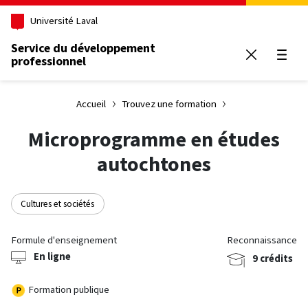
Aller au contenu principal
Université Laval
Service du développement
professionnel
Ouvrir
Accueil
Trouvez une formation
Microprogramme en études
autochtones
Cultures et sociétés
Formule d'enseignement
Reconnaissance
En ligne
9 crédits
Formation publique