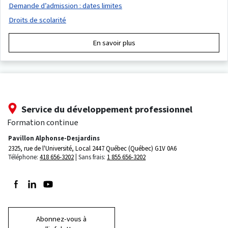
Demande d’admission : dates limites
Droits de scolarité
En savoir plus
Service du développement professionnel
Formation continue
Pavillon Alphonse-Desjardins
2325, rue de l'Université, Local 2447
Québec (Québec) G1V 0A6
Téléphone:
418 656-3202
Sans frais:
1 855 656-3202
Suivez-nous sur Facebook
Suivez-nous sur LinkedIn
Suivez-nous sur Youtube
Abonnez-vous à