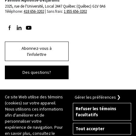
Pavillon Alphonse-Desjardins
2325, rue de l'Université, Local 2447
Québec (Québec) G1V 0A6
Téléphone:
418 656-3202
Sans frais:
1 855 656-3202
Suivez-nous sur Facebook
Suivez-nous sur LinkedIn
Suivez-nous sur Youtube
Abonnez-vous à
l'infolettre
Des questions?
Ce site Web utilise des témoins
Gérer les préférences ❯
(cookies) sur votre appareil.
Refuser les témoins
Nous utilisons ces informations
facultatifs
afin d'améliorer et de
© 2026 Université Laval
Tous droits réservés
personnaliser votre
Conditions générales d'utilisation
expérience de navigation. Pour
Tout accepter
Fraude en ligne
en savoir plus, consultez le
Politique de confidentialité