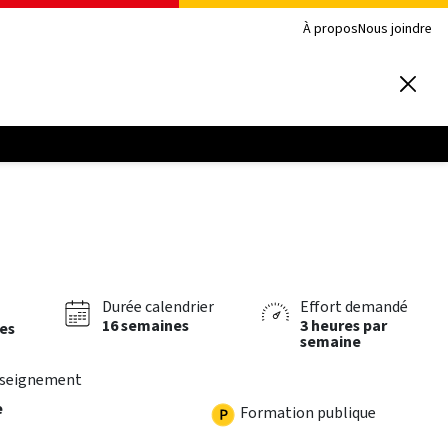
À propos
Nous joindre
Durée calendrier
Effort demandé
16 semaines
3 heures par
res
semaine
nseignement
e
Formation publique