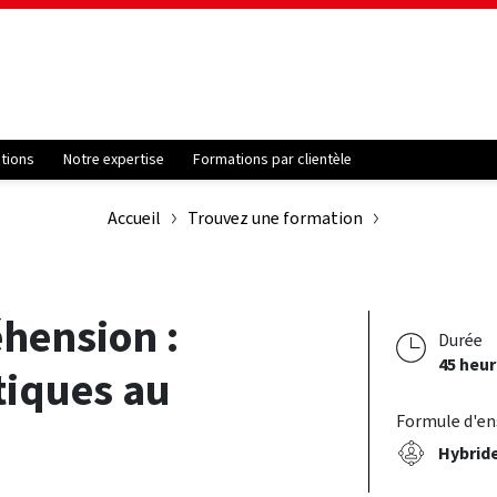
ations
Notre expertise
Formations par clientèle
Accueil
Trouvez une formation
hension :
Durée
45 heu
tiques au
Formule d'e
Hybrid