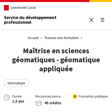
Aller au contenu principal
Université Laval
Service du développement
professionnel
Ouvrir
Accueil
Trouvez une formation
Maîtrise en sciences
géomatiques - géomatique
appliquée
Géomatique
Durée
Reconnaissance
Formation publique
1,5 ans
45 crédits