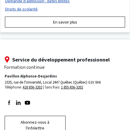
Demande d’admission : dates limites
Droits de scolarité
En savoir plus
Service du développement professionnel
Formation continue
Pavillon Alphonse-Desjardins
2325, rue de l'Université, Local 2447
Québec (Québec) G1V 0A6
Téléphone:
418 656-3202
Sans frais:
1 855 656-3202
Suivez-nous sur Facebook
Suivez-nous sur LinkedIn
Suivez-nous sur Youtube
Abonnez-vous à
l'infolettre