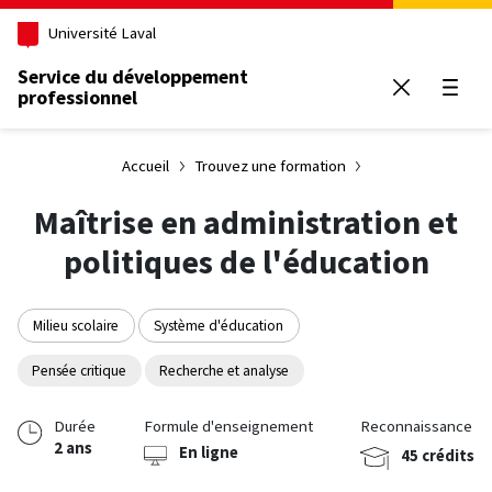
Aller au contenu principal
Université Laval
Service du développement
professionnel
Ouvrir
Accueil
Trouvez une formation
Maîtrise en administration et
politiques de l'éducation
Milieu scolaire
Système d'éducation
Pensée critique
Recherche et analyse
Durée
Formule d'enseignement
Reconnaissance
2 ans
En ligne
45 crédits