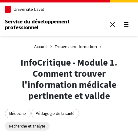
Aller au contenu principal
Université Laval
Service du développement
professionnel
Ouvrir
Accueil
Trouvez une formation
InfoCritique - Module 1.
Comment trouver
l'information médicale
pertinente et valide
Médecine
Pédagogie de la santé
Recherche et analyse