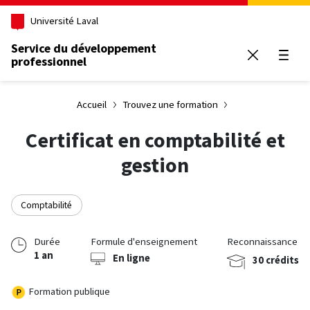
Aller au contenu principal
Université Laval
Service du développement
professionnel
Ouvrir
Accueil
Trouvez une formation
Certificat en comptabilité et
gestion
Comptabilité
Durée
Formule d'enseignement
Reconnaissance
1 an
En ligne
30 crédits
Formation publique