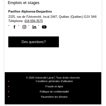
Emplois et stages
Pavillon Alphonse-Desjardins
2325, rue de l'Université, local 2447,
Québec (Québec) G1V 0A6
Téléphone:
418 656-3575
Suivez-nous sur Facebook
Suivez-nous sur Instagram
Suivez-nous sur LinkedIn
Suivez-nous sur Youtube
Des questions?
© 2026 Université Laval
Tous droits réservés
Conditions générales d'utilisation
Fraude en ligne
Politique de confidentialité
Paramétrer les témoins