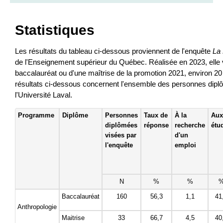
Statistiques
Les résultats du tableau ci-dessous proviennent de l'enquête
La
de l'Enseignement supérieur du Québec. Réalisée en 2023, elle vis
baccalauréat ou d'une maîtrise de la promotion 2021, environ 20 
résultats ci-dessous concernent l'ensemble des personnes dip
l'Université Laval.
Programme
Diplôme
Personnes
Taux de
À la
Aux
diplômées
réponse
recherche
étu
visées par
d'un
l'enquête
emploi
N
%
%
Baccalauréat
160
56,3
1,1
41
Anthropologie
Maitrise
33
66,7
4,5
40