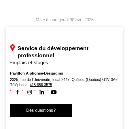
Mise à jour : jeudi 30 avril 2026
Service du développement
professionnel
Emplois et stages
Pavillon Alphonse-Desjardins
2325, rue de l'Université, local 2447,
Québec (Québec) G1V 0A6
Téléphone:
418 656-3575
Suivez-nous sur Facebook
Suivez-nous sur Instagram
Suivez-nous sur LinkedIn
Suivez-nous sur Youtube
Des questions?