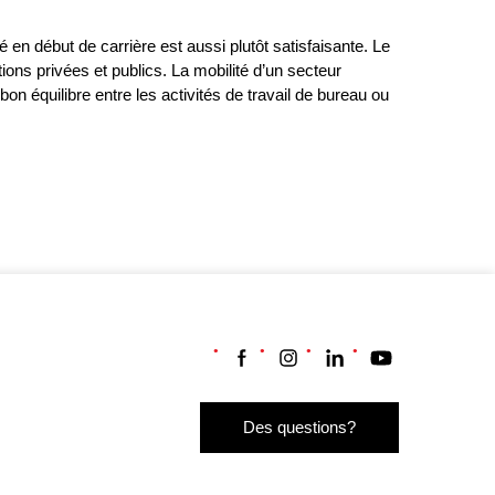
 en début de carrière est aussi plutôt satisfaisante. Le
ions privées et publics. La mobilité d’un secteur
n équilibre entre les activités de travail de bureau ou
Suivez-nous sur Facebook
Suivez-nous sur Instagram
Suivez-nous sur LinkedI
Suivez-nous sur 
Des questions?