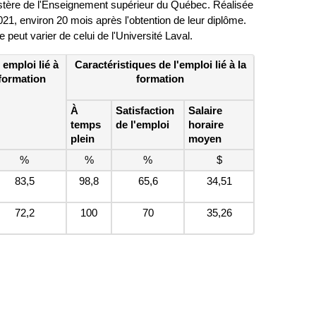
nistère de l'Enseignement supérieur du Québec. Réalisée
2021, environ 20 mois après l'obtention de leur diplôme.
ut varier de celui de l'Université Laval.
 emploi lié à
Caractéristiques de l'emploi lié à la
 formation
formation
À
Satisfaction
Salaire
temps
de l'emploi
horaire
plein
moyen
%
%
%
$
83,5
98,8
65,6
34,51
72,2
100
70
35,26