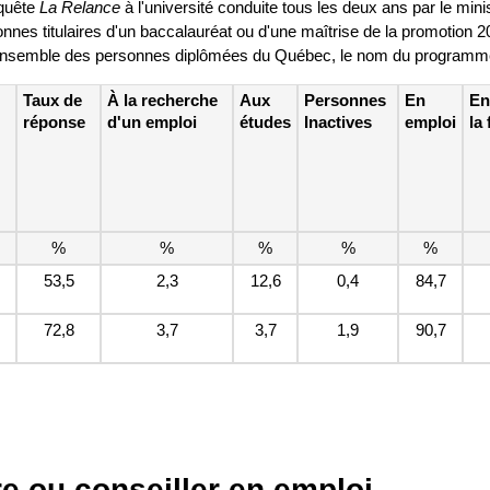
nquête
La Relance
à l'université conduite tous les deux ans par le mi
sonnes titulaires d'un baccalauréat ou d'une maîtrise de la promotion 
'ensemble des personnes diplômées du Québec, le nom du programme pe
Taux de
À la recherche
Aux
Personnes
En
En
réponse
d'un emploi
études
Inactives
emploi
la
%
%
%
%
%
53,5
2,3
12,6
0,4
84,7
72,8
3,7
3,7
1,9
90,7
re ou conseiller en emploi