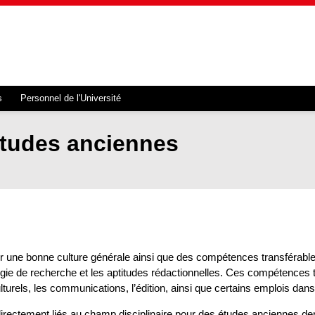
s
Personnel de l'Université
études anciennes
une bonne culture générale ainsi que des compétences transférables r
ologie de recherche et les aptitudes rédactionnelles. Ces compétence
urels, les communications, l’édition, ainsi que certains emplois dans 
rectement liés au champ disciplinaire pour des études anciennes deme