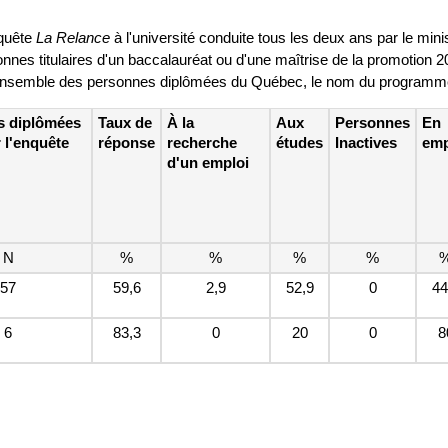
nquête
La Relance
à l'université conduite tous les deux ans par le mi
sonnes titulaires d'un baccalauréat ou d'une maîtrise de la promotion 
'ensemble des personnes diplômées du Québec, le nom du programme pe
s diplômées
Taux de
À la
Aux
Personnes
En
 l'enquête
réponse
recherche
études
Inactives
emp
d'un emploi
N
%
%
%
%
57
59,6
2,9
52,9
0
44
6
83,3
0
20
0
8