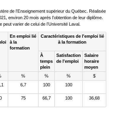
nistère de l'Enseignement supérieur du Québec. Réalisée
2021, environ 20 mois après l'obtention de leur diplôme.
ut varier de celui de l'Université Laval.
En emploi lié
Caractéristiques de l'emploi lié
loi
à la
à la formation
formation
À
Satisfaction
Salaire
temps
de l'emploi
horaire
plein
moyen
%
%
%
%
$
,1
6,7
100
100
0
75
66,7
100
36,68