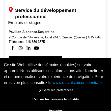
Service du développement
professionnel
Emplois et stages
Pavillon Alphonse-Desjardins
2325, rue de l'Université, local 2447,
Québec (Québec) G1V 0A6
Téléphone:
418 656-3575
Suivez-nous sur Facebook
Suivez-nous sur Instagram
Suivez-nous sur LinkedIn
Suivez-nous sur Youtube
Des questions?
Ce site Web utilise des témoins (cookies) sur votre
appareil. Nous utilisons ces informations afin d'améliorer
et de personnaliser votre expérience de navigation. Pour
en savoir plus, consultez le
www.ulaval.ca/confidentialite
❯ Gérer les préférences
Refuser les témoins facultatifs
© 2026 Université Laval
Tous droits réservés
Conditions générales d'utilisation
Fraude en ligne
Politique de confidentialité
Accepter