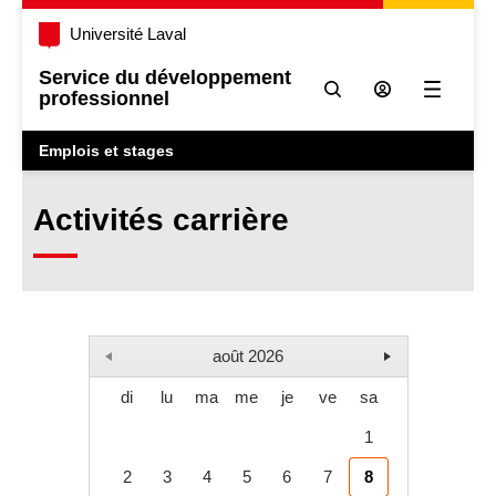
Université Laval
Service du développement
professionnel
Ouvrir l
Emplois et stages
Activités carrière
août 2026
di
lu
ma
me
je
ve
sa
1
2
3
4
5
6
7
8