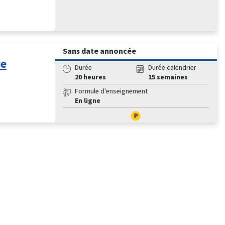
Sans date annoncée
re
Durée
Durée calendrier
20 heures
15 semaines
Formule d'enseignement
En ligne