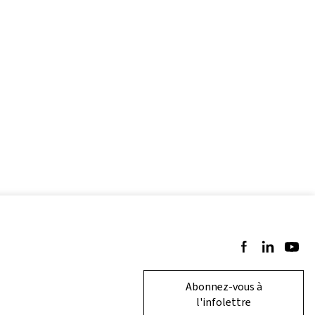
Suivez-nous sur 
Suivez-nous 
Suivez-
Abonnez-vous à
l'infolettre