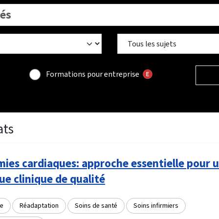
Formations pour entreprise
ats
ies cardiaques: approche essentielle pour 
ue clinique de qualité
e
Réadaptation
Soins de santé
Soins infirmiers