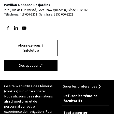
Pavillon Alphonse-Desjardins
2325, rue de l'Université, Local 2447
Québec (Québec) G1V 0A6
Téléphone:
418 656-3202
Sans frais:
1 855 656-3202
Suivez-nous sur Facebook
Suivez-nous sur LinkedIn
Suivez-nous sur Youtube
Abonnez-vous à
l'infolettre
Des questions?
Ce site Web utilise des témoins
Gérer les préférences ❯
(cookies) sur votre appareil.
Refuser les témoins
Nous utilisons ces informations
facultatifs
afin d'améliorer et de
© 2026 Université Laval
Tous droits réservés
personnaliser votre
Conditions générales d'utilisation
expérience de navigation. Pour
Tout accepter
Fraude en ligne