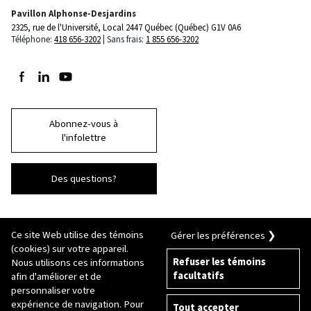
Pavillon Alphonse-Desjardins
2325, rue de l'Université, Local 2447
Québec (Québec) G1V 0A6
Téléphone:
418 656-3202
Sans frais:
1 855 656-3202
Suivez-nous sur Facebook
Suivez-nous sur LinkedIn
Suivez-nous sur Youtube
Abonnez-vous à
l'infolettre
Des questions?
Ce site Web utilise des témoins
Gérer les préférences ❯
(cookies) sur votre appareil.
Refuser les témoins
Nous utilisons ces informations
facultatifs
afin d'améliorer et de
© 2026 Université Laval
Tous droits réservés
personnaliser votre
Conditions générales d'utilisation
expérience de navigation. Pour
Tout accepter
Fraude en ligne