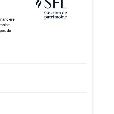
inancière
imoine.
apes de